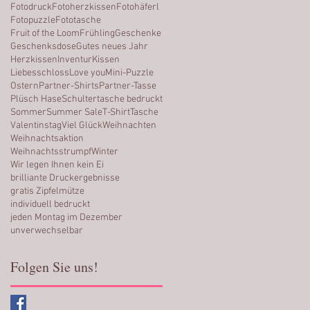
Fotodruck
Fotoherzkissen
Fotohäferl
Fotopuzzle
Fototasche
Fruit of the Loom
Frühling
Geschenke
Geschenksdose
Gutes neues Jahr
Herzkissen
Inventur
Kissen
Liebesschloss
Love you
Mini-Puzzle
Ostern
Partner-Shirts
Partner-Tasse
Plüsch Hase
Schultertasche bedruckt
Sommer
Summer Sale
T-Shirt
Tasche
Valentinstag
Viel Glück
Weihnachten
Weihnachtsaktion
Weihnachtsstrumpf
Winter
Wir legen Ihnen kein Ei
brilliante Druckergebnisse
gratis Zipfelmütze
individuell bedruckt
jeden Montag im Dezember
unverwechselbar
Folgen Sie uns!