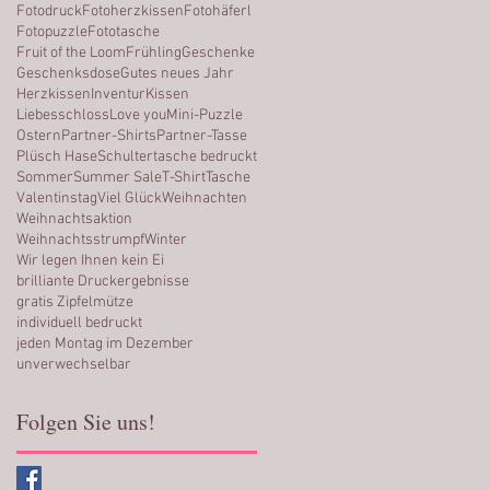
Fotodruck
Fotoherzkissen
Fotohäferl
Fotopuzzle
Fototasche
Fruit of the Loom
Frühling
Geschenke
Geschenksdose
Gutes neues Jahr
Herzkissen
Inventur
Kissen
Liebesschloss
Love you
Mini-Puzzle
Ostern
Partner-Shirts
Partner-Tasse
Plüsch Hase
Schultertasche bedruckt
Sommer
Summer Sale
T-Shirt
Tasche
Valentinstag
Viel Glück
Weihnachten
Weihnachtsaktion
Weihnachtsstrumpf
Winter
Wir legen Ihnen kein Ei
brilliante Druckergebnisse
gratis Zipfelmütze
individuell bedruckt
jeden Montag im Dezember
unverwechselbar
Folgen Sie uns!