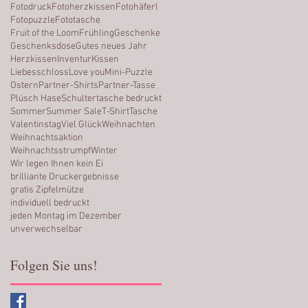
Fotodruck
Fotoherzkissen
Fotohäferl
Fotopuzzle
Fototasche
Fruit of the Loom
Frühling
Geschenke
Geschenksdose
Gutes neues Jahr
Herzkissen
Inventur
Kissen
Liebesschloss
Love you
Mini-Puzzle
Ostern
Partner-Shirts
Partner-Tasse
Plüsch Hase
Schultertasche bedruckt
Sommer
Summer Sale
T-Shirt
Tasche
Valentinstag
Viel Glück
Weihnachten
Weihnachtsaktion
Weihnachtsstrumpf
Winter
Wir legen Ihnen kein Ei
brilliante Druckergebnisse
gratis Zipfelmütze
individuell bedruckt
jeden Montag im Dezember
unverwechselbar
Folgen Sie uns!