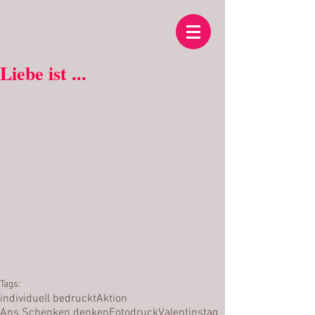
Liebe ist ...
Tags:
individuell bedruckt
Aktion
Ans Schenken denken
Fotodruck
Valentinstag