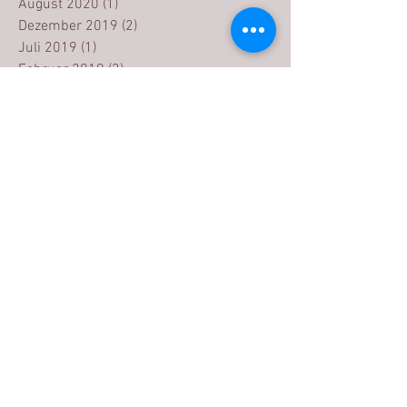
August 2020
(1)
1 Beitrag
Dezember 2019
(2)
2 Beiträge
Juli 2019
(1)
1 Beitrag
Februar 2019
(3)
3 Beiträge
Dezember 2018
(1)
1 Beitrag
November 2018
(1)
1 Beitrag
Juli 2018
(1)
1 Beitrag
April 2018
(1)
1 Beitrag
März 2018
(3)
3 Beiträge
Februar 2018
(1)
1 Beitrag
Januar 2018
(2)
2 Beiträge
Dezember 2017
(3)
3 Beiträge
März 2017
(1)
1 Beitrag
Schlagwörter
2018
2019
Aktion
Ans Schenken denken
Creazy Team
Fotodruck
Fotoherzkissen
Fotohäferl
Fotopuzzle
Fototasche
Fruit of the Loom
Frühling
Geschenke