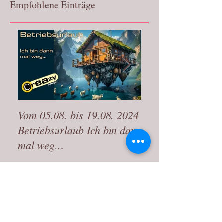
Empfohlene Einträge
Vom 05.08. bis 19.08. 2024
Wir sind vom 31.
Betriebsurlaub Ich bin dann
auf wohlverdient
mal weg…
Aktuelle Einträge