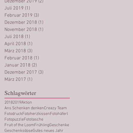
Dezember 2019
(2)
2 Beiträge
Juli 2019
(1)
1 Beitrag
Februar 2019
(3)
3 Beiträge
Dezember 2018
(1)
1 Beitrag
November 2018
(1)
1 Beitrag
Juli 2018
(1)
1 Beitrag
April 2018
(1)
1 Beitrag
März 2018
(3)
3 Beiträge
Februar 2018
(1)
1 Beitrag
Januar 2018
(2)
2 Beiträge
Dezember 2017
(3)
3 Beiträge
März 2017
(1)
1 Beitrag
Schlagwörter
2018
2019
Aktion
Ans Schenken denken
Creazy Team
Fotodruck
Fotoherzkissen
Fotohäferl
Fotopuzzle
Fototasche
Fruit of the Loom
Frühling
Geschenke
Geschenksdose
Gutes neues Jahr