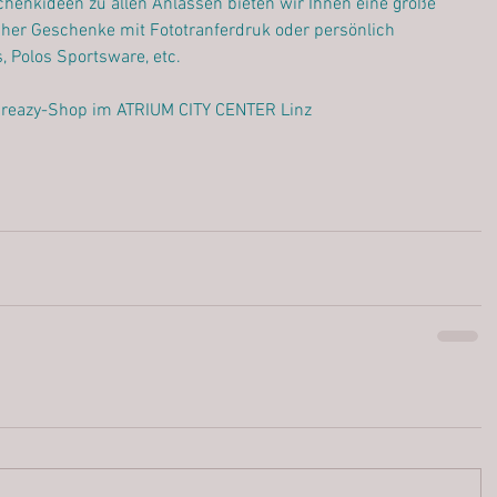
eschenkideen zu allen Anlässen bieten wir Ihnen eine große 
icher Geschenke mit Fototranferdruk oder persönlich 
s, Polos Sportsware, etc.
Creazy-Shop im ATRIUM CITY CENTER Linz